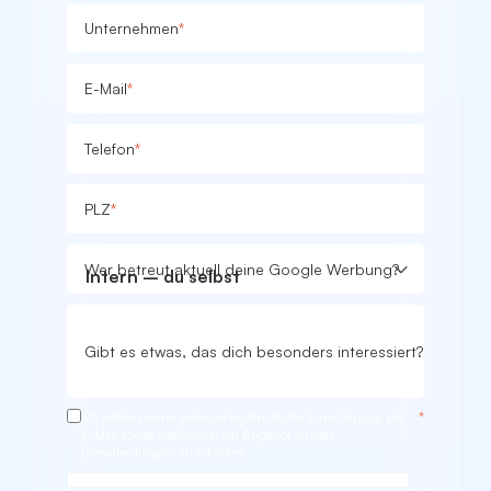
Unternehmen
*
E-Mail
*
Telefon
*
PLZ
*
Wer betreut aktuell deine Google Werbung?
Gibt es etwas, das dich besonders interessiert?
Ich erteile meine jederzeit widerrufliche Einwilligung, per
*
E-Mail sowie telefonisch ein Angebot zu den
Dienstleistungen zu erhalten.