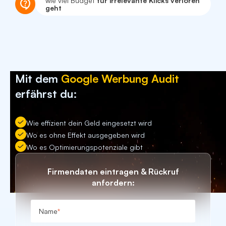
wie viel Budget
für irrelevante Klicks verloren
geht
Mit dem
Google Werbung Audit
erfährst du:
Wie effizient dein Geld eingesetzt wird
Wo es ohne Effekt ausgegeben wird
Wo es Optimierungspotenziale gibt
Firmendaten eintragen & Rückruf
anfordern:
Name
*