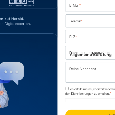
E-Mail
*
n auf Herold.
Telefon
*
en Digitalexperten.
PLZ
*
Dienstleistung auswählen
Deine Nachricht
Ich erteile meine jederzeit widerr
den Dienstleistungen zu erhalten.
*