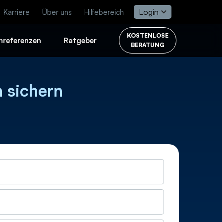
Login
Karriere
Über uns
Hilfebereich
KOSTENLOSE
nreferenzen
Ratgeber
BERATUNG
 sichern