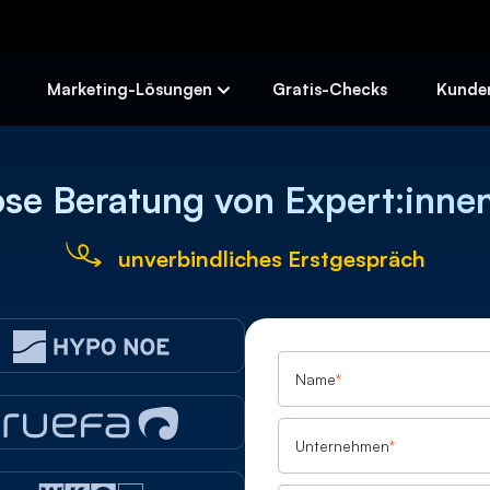
Skip
to
content
Marketing-Lösungen
Gratis-Checks
Kunde
ose Beratung von Expert:innen
unverbindliches Erstgespräch
Name
*
Unternehmen
*