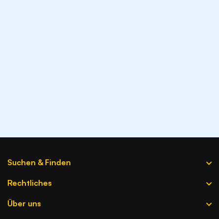
Wird dein Unternehmen von ChatGPT
empfohlen?
KI-Sichtbarkeits-Check
Suchen & Finden
Firma hinzufügen
Rechtliches
Branchen A-Z
Datenquellen
Über uns
Firmen A-Z
AGB