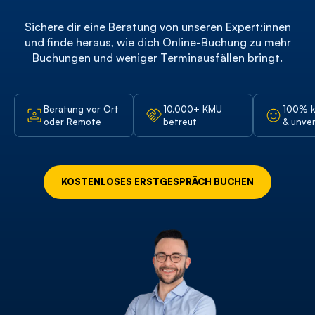
Automatische Terminerinnerungen per E-
Sichere dir eine Beratung von unseren Expert:innen
Mail
und finde heraus, wie dich Online-Buchung zu mehr
Buchungen und weniger Terminausfällen bringt.
Kund:innenfeedback-Funktion
Beratung vor Ort
10.000+ KMU
100% k
Geschäftsstatistiken
oder Remote
betreut
& unver
Google Kalender Integration
KOSTENLOSES ERSTGESPRÄCH BUCHEN
Per iOS und Android-App nutzbar
E-Mail Marketing
Google Bewertungseinladungen
Mitarbeiter:innenverwaltung