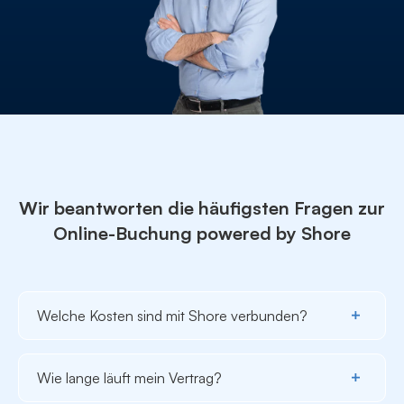
Geburtstagserinnerungen
Chatfunktion
Paypal Integration
€
einmalige Setup-Gebühr
200,-
Wir beantworten die häufigsten Fragen
zur
Online-Buchung powered by Shore
Welche Kosten sind mit Shore verbunden?
Die Online-Buchung powered by Shore kostet im Basis
Paket € 39,90 / Monat und im Paket "Online-Buchung
Wie lange läuft mein Vertrag?
Plus" € 59,90 / Monat. Zur Nutzung benötigst du
lediglich ein internetfähiges Endgerät. Hohe