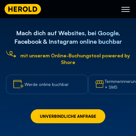
Skip
to
content
Mach dich auf Websites, bei Google,
Facebook & Instagram online buchbar
mit unserem Online-Buchungstool powered by
Shore
Terminerinnerun
Werde online buchbar
+ SMS
UNVERBINDLICHE ANFRAGE