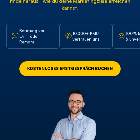
finde heraus, wie du deine Marketingziele erreichen
kannst.
Beratung vor
10.000+ KMU
100% k
Ort oder
vertrauen uns
& unver
Remote
KOSTENLOSES ERSTGESPRÄCH BUCHEN