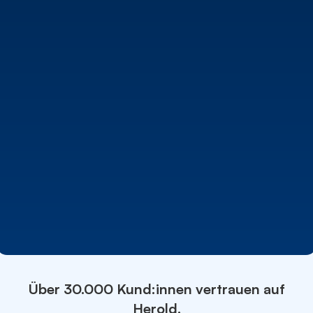
Wähle hier deine Branche
Geschätzte Websitebesuche
0
Potenzielle Neukunden
0
Über 30.000 Kund:innen vertrauen auf
Herold.