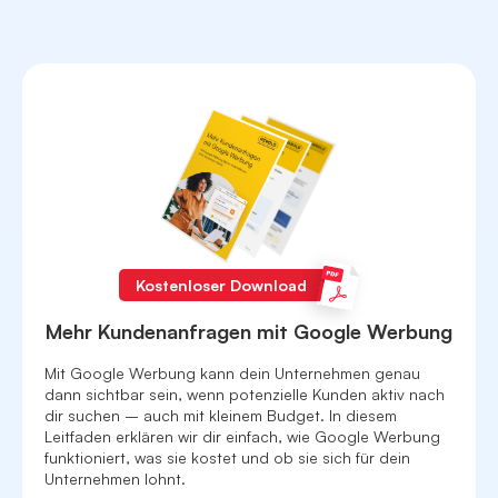
Individuelles Kampagnen-Setup
Expert:innen-Betreuung
Anruf-Messung
Tägliche Budgetoptimierung
Kostenloser Download
Laufende Textoptimierungen
Mehr Kundenanfragen mit Google Werbung
Monatliches Reporting
Mit Google Werbung kann dein Unternehmen genau
dann sichtbar sein, wenn potenzielle Kunden aktiv nach
dir suchen – auch mit kleinem Budget. In diesem
Anzeigengruppen
ab 3
Leitfaden erklären wir dir einfach, wie Google Werbung
funktioniert, was sie kostet und ob sie sich für dein
Unternehmen lohnt.
Proaktive Service-Anrufe