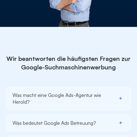
Wir beantworten die häufigsten Fragen
zur
Google-Suchmaschinenwerbung
Was macht eine Google Ads-Agentur wie
Herold?
Eine spezialisierte
Google Ads
Agentur wie Herold
bringt Fachwissen, Erfahrung und die nötigen
Was bedeutet Google Ads Betreuung?
Ressourcen mit, um maßgeschneiderte Strategien zu
entwickeln, Kampagnen gezielt zu starten und eine
Mit Suchmaschinenwerbung (SEA) kannst du deine
kontinuierliche Betreuung sicherzustellen. Wir