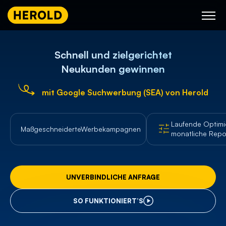
Skip
to
content
Schnell und zielgerichtet
Neukunden gewinnen
mit Google Suchwerbung (SEA) von Herold
Laufende Optimi
Maßgeschneiderte
Werbekampagnen
monatliche Repo
UNVERBINDLICHE ANFRAGE
SO FUNKTIONIERT’S