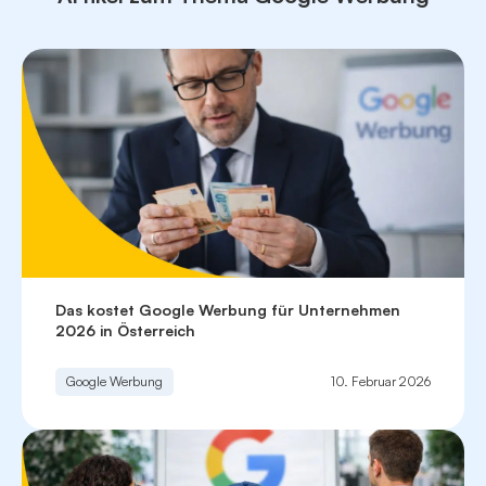
dich hier auch gerne hinsichtlich sinnvoller Änderungen.
Und wenn du bereits Änderungswünsche hast, setzen
wir diese bestmöglich für dich um.
Das kostet Google Werbung für Unternehmen
2026 in Österreich
Google Werbung
10. Februar 2026