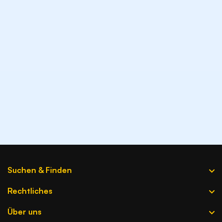
Wird dein Unternehmen von ChatGPT
empfohlen?
KI-Sichtbarkeits-Check
Suchen & Finden
Firma hinzufügen
Rechtliches
Branchen A-Z
Datenquellen
Über uns
Firmen A-Z