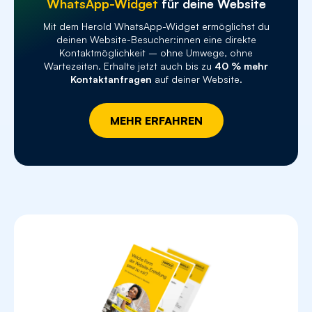
WhatsApp-Widget
für deine Website
Responsive Design
Mit dem Herold WhatsApp-Widget ermöglichst du
deinen Website-Besucher:innen eine direkte
SSL-Zertifikat
Kontaktmöglichkeit – ohne Umwege, ohne
Wartezeiten. Erhalte jetzt auch bis zu
40 % mehr
Kontaktanfragen
auf deiner Website.
Performance-Statistiken
MEHR ERFAHREN
ab € 100,- /
E-Commerce Upgrade-Option
Monat