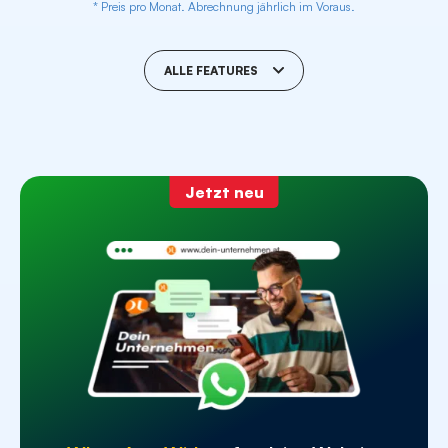
* Preis pro Monat. Abrechnung jährlich im Voraus.
ALLE FEATURES
Content Seiten
ab 10
Jetzt neu
Professionelle Webdesigner
SEO optimierte Texte
Daten und Fakten - Contentseite
speziell für KI-Suchmaschinen
WhatsApp Widget