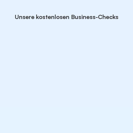
Unsere kostenlosen Business-Checks
Wird dein Unternehmen von ChatGPT
empfohlen?
KI-Sichtbarkeits-Check