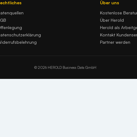
echtliches
Über uns
atenquellen
Kostenlose Berat
AGB
Über Herold
ffenlegung
Herold als Arbeitg
atenschutzerklärung
Kontakt Kundenser
iderrufsbelehrung
Partner werden
© 2026 HEROLD Business Data GmbH