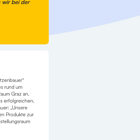
wir bei der
etzenbauer“
les rund um
Raum Graz an.
s erfolgreichen,
auer: „Unsere
en Produkte zur
stellungsraum