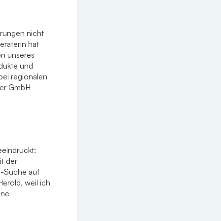
erungen nicht
eraterin hat
en unseres
odukte und
bei regionalen
auer GmbH
eeindruckt:
t der
e-Suche auf
erold, weil ich
ine