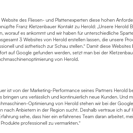
e Website des Fliesen- und Plattenexperten diese hohen Anford
 knüpfte Franz Kletzenbauer Kontakt zu Herold: „Unsere Herold B
en, worauf es ankommt und wir haben für unterschiedliche Spart
sgesamt 3 Websites von Herold erstellen lassen, die unsere Pr
ionell und ästhetisch zur Schau stellen.“ Damit diese Websites 
ort auf Google gefunden werden, setzt man bei der Kletzenb
Suchmaschinenoptimierung von Herold.
er ist von der Marketing-Performance seines Partners Herold b
 bringen uns verlässlich und kontinuierlich neue Kunden. Und mi
chmaschinen-Optimierung von Herold stehen wir bei der Googl
n nach Anbietern in der Region sucht. Deshalb vertraue ich auf H
Erfahrung sehe, dass hier ein erfahrenes Team daran arbeitet, me
Produkte professionell zu vermarkten.“