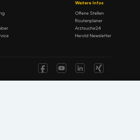
Weitere Infos
ung
Offene Stellen
Routenplaner
eber
Arztsuche24
vice
Herold Newsletter