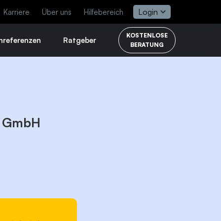
Login
Karriere
Über uns
Hilfebereich
KOSTENLOSE
nreferenzen
Ratgeber
BERATUNG
r GmbH