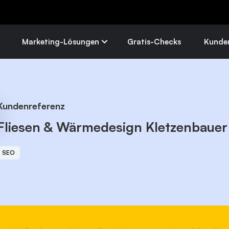
Skip
to
content
Marketing-Lösungen
Gratis-Checks
Kunde
Kundenreferenz
Fliesen & Wärmedesign Kletzenbaue
SEO