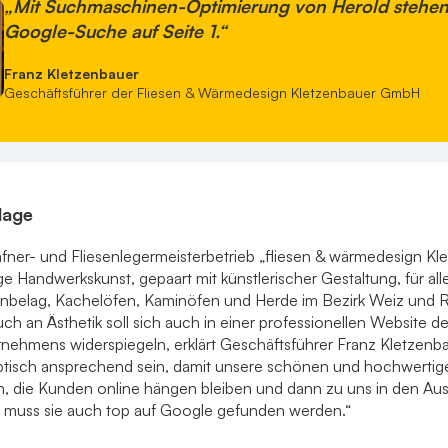
„Mit Suchmaschinen-Optimierung von Herold stehen 
Google-Suche auf Seite 1.“
Franz Kletzenbauer
Geschäftsführer der Fliesen & Wärmedesign Kletzenbauer GmbH
lage
afner- und Fliesenlegermeisterbetrieb „fliesen & wärmedesign Kl
ige Handwerkskunst, gepaart mit künstlerischer Gestaltung, für al
senbelag, Kachelöfen, Kaminöfen und Herde im Bezirk Weiz und 
h an Ästhetik soll sich auch in einer professionellen Website de
rnehmens widerspiegeln, erklärt Geschäftsführer Franz Kletzenb
tisch ansprechend sein, damit unsere schönen und hochwertig
 die Kunden online hängen bleiben und dann zu uns in den Aus
muss sie auch top auf Google gefunden werden.“