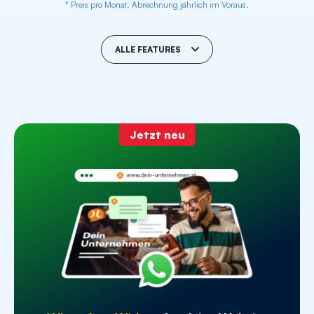
* Preis pro Monat. Abrechnung jährlich im Voraus.
ALLE FEATURES
Content Seiten
ab 10
Jetzt neu
Professionelle Webdesigner
SEO optimierte Texte
Daten und Fakten - Contentseite
speziell für KI-Suchmaschinen
WhatsApp Widget