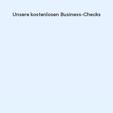
Unsere kostenlosen Business-Checks
Wird dein Unternehmen von ChatGPT
empfohlen?
KI-Sichtbarkeits-Check