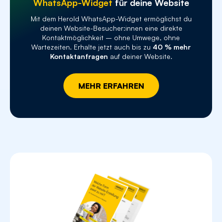
WhatsApp-Widget
für deine Website
Responsive Design
Mit dem Herold WhatsApp-Widget ermöglichst du
deinen Website-Besucher:innen eine direkte
SSL-Zertifikat
Kontaktmöglichkeit – ohne Umwege, ohne
Wartezeiten. Erhalte jetzt auch bis zu
40 % mehr
Kontaktanfragen
auf deiner Website.
Performance-Statistiken
MEHR ERFAHREN
ab € 100,- /
E-Commerce Upgrade-Option
Monat