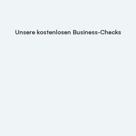
Unsere kostenlosen Business-Checks
Wird dein Unternehmen von ChatGPT
empfohlen?