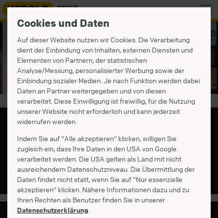
Cookies und Daten
Auf dieser Website nutzen wir Cookies. Die Verarbeitung
dient der Einbindung von Inhalten, externen Diensten und
Elementen von Partnern, der statistischen
Analyse/Messung, personalisierter Werbung sowie der
Einbindung sozialer Medien. Je nach Funktion werden dabei
Daten an Partner weitergegeben und von diesen
verarbeitet. Diese Einwilligung ist freiwillig, für die Nutzung
unserer Website nicht erforderlich und kann jederzeit
widerrufen werden.
Salto Hairartist - Savas Güner
Indem Sie auf "Alle akzeptieren" klicken, willigen Sie
Amraser Straße 1, 6020 Innsbruck
zugleich ein, dass Ihre Daten in den USA von Google
verarbeitet werden. Die USA gelten als Land mit nicht
Ihre Bewertung soll möglichst informativ sein und anderen Besuchern
ausreichendem Datenschutzniveau. Die Übermittlung der
dabei helfen sich für einen Anbieter zu entscheiden. Bitte beachten Sie
Bewertungsrichtlinien
dazu unsere
.
Daten findet nicht statt, wenn Sie auf "Nur essenzielle
akzeptieren" klicken. Nähere Informationen dazu und zu
Ihren Rechten als Benutzer finden Sie in unserer
Datenschutzerklärung
.
Waren Sie zufrieden? Bitte empfehlen Sie