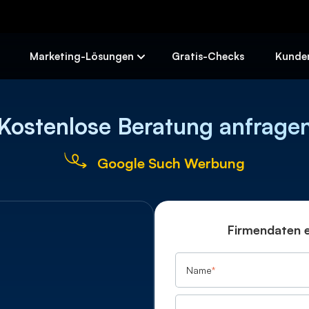
Skip
to
content
Marketing-Lösungen
Gratis-Checks
Kunde
Kostenlose Beratung anfrage
Google Such Werbung
%
Firmendaten e
Name
*