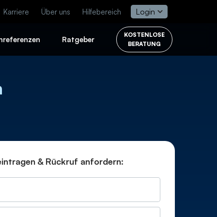
Login
Karriere
Über uns
Hilfebereich
KOSTENLOSE
nreferenzen
Ratgeber
BERATUNG
n
2x
intragen & Rückruf anfordern:
mehr Umsatz