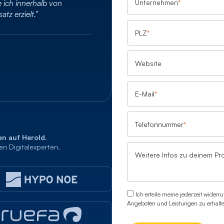
Unternehmen
*
 ich innerhalb von
„Mit Google Werbung von 
z erzielt.“
habe meinen Umsatz v
PLZ
*
Website
Joy Inn Busreisen
Fatih Yagdi
Geschäftsführer
E-Mail
*
Telefonnummer
*
n auf Herold.
en Digitalexperten.
Weitere Infos zu deinem Pro
Ich erteile meine jederzeit wider
Angeboten und Leistungen zu erhalt