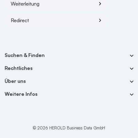
Weiterleitung
Redirect
Suchen & Finden
Firma hinzufügen
Rechtliches
Branchen A-Z
Datenquellen
Über uns
Firmen A-Z
AGB
Produkte
Weitere Infos
Personen A-Z
Offenlegung
Kontakt
Offene Stellen
Datenschutzerklärung
Über Herold
Routenplaner
Herold als Arbeitgeber
Arztsuche24
© 2026 HEROLD Business Data GmbH