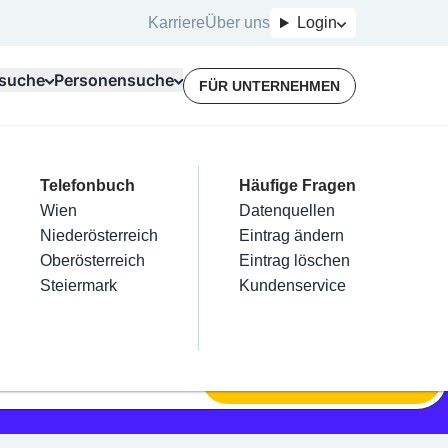
Karriere
Über uns
Login
suche
Personensuche
FÜR UNTERNEHMEN
Top Branchen
Kategorien
Telefonbuch
Mein Firmeneintrag
Für Unternehmer
Häufige Fragen
lektriker
Friseur
Wien
Eintrag hinzufügen
Terminbuchung
Datenquellen
nstallateure
Nägel
Niederösterreich
Eintrag beanspruchen
Kostenlose Beratung
Eintrag ändern
Maler & Lackierer
Haarentfernung
Oberösterreich
Eintrag verwalten
Eintrag löschen
Branchen A-Z
Make-Up
Steiermark
Eintrag bewerben
Kundenservice
Alle
SUCHEN