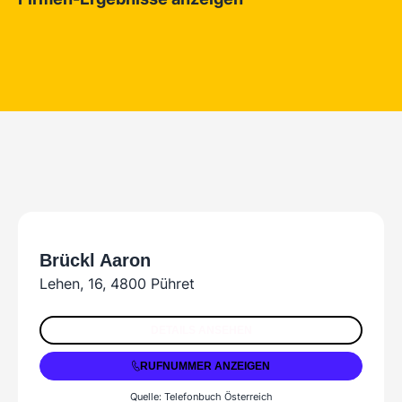
Alle Ergebnisse zu Aaron Brueckl
Brückl Aaron
Lehen, 16, 4800 Pühret
+43 7674 63685
DETAILS ANSEHEN
RUFNUMMER ANZEIGEN
Quelle: Telefonbuch Österreich