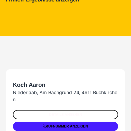
Alle Ergebnisse zu Aaron Koch
Koch Aaron
Niederlaab, Am Bachgrund 24, 4611 Buchkirche
n
+43 664 1408751
DETAILS ANSEHEN
RUFNUMMER ANZEIGEN