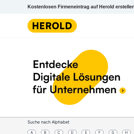
Kostenlosen Firmeneintrag auf Herold erstelle
Suche nach Alphabet
A
B
C
D
E
F
G
H