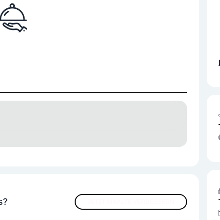
- Grillabend ab 17 Uhr im Gastgarten
s?
JETZT INHALTE VERBESSERN