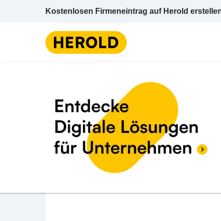
Kostenlosen Firmeneintrag auf Herold erstelle
Gasthaus u Ga
BEWERTUNG ABGEBEN
Gasthaus Tschuguno
Weilhartstraße 6 5123 Überackern Braunau 
Gasthaus u Gasthof