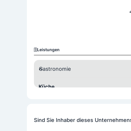
Leistungen
Gastronomie
Küche
Regionale Küche
Bei Schönwetter: Jeden Donnerstag und Freitag 
Ausstattung
Sind Sie Inhaber dieses Unternehmen
Gastgarten
Kinderspielplatz