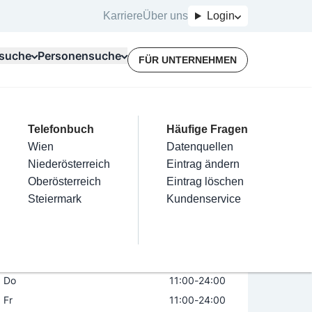
Karriere
Über uns
Login
suche
Personensuche
FÜR UNTERNEHMEN
Top Branchen
Kategorien
Telefonbuch
Mein Firmeneintrag
Für Unternehmer
Häufige Fragen
lektriker
Friseur
Wien
Eintrag hinzufügen
Terminbuchung
Datenquellen
s Tschugunow
nstallateure
Nägel
Niederösterreich
Eintrag beanspruchen
Kostenlose Beratung
Eintrag ändern
Maler & Lackierer
Haarentfernung
Oberösterreich
Eintrag verwalten
Eintrag löschen
Öffnungszeiten
Jetzt geöffnet
Branchen A-Z
Make-Up
Steiermark
Eintrag bewerben
Kundenservice
Alle
Mo
geschlossen
Di
geschlossen
Mi
11:00
-
24:00
Do
11:00
-
24:00
Fr
11:00
-
24:00