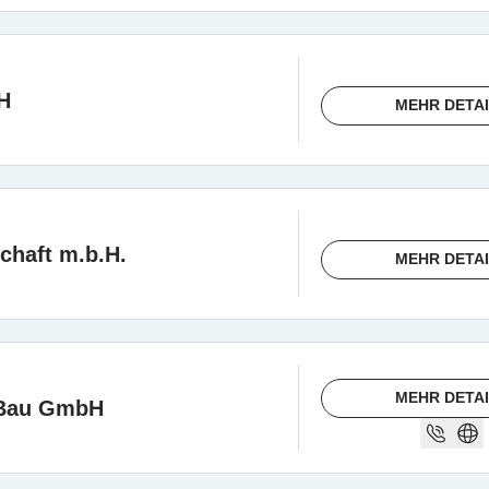
H
MEHR DETA
chaft m.b.H.
MEHR DETA
MEHR DETA
nBau GmbH