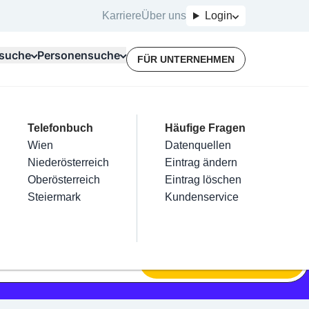
Karriere
Über uns
Login
suche
Personensuche
FÜR UNTERNEHMEN
Top Branchen
Kategorien
Telefonbuch
Mein Firmeneintrag
Für Unternehmer
Häufige Fragen
lektriker
Friseur
Wien
Eintrag hinzufügen
Terminbuchung
Datenquellen
nstallateure
Nägel
Niederösterreich
Eintrag beanspruchen
Kostenlose Beratung
Eintrag ändern
Maler & Lackierer
Haarentfernung
Oberösterreich
Eintrag verwalten
Eintrag löschen
Branchen A-Z
Make-Up
Steiermark
Eintrag bewerben
Kundenservice
Alle
SUCHEN