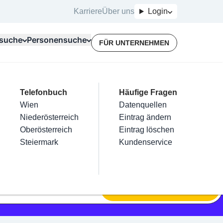
Karriere
Über uns
Login
suche
Personensuche
FÜR UNTERNEHMEN
Top Branchen
Kategorien
Telefonbuch
Mein Firmeneintrag
Für Unternehmer
Häufige Fragen
lektriker
Friseur
Wien
Eintrag hinzufügen
Terminbuchung
Datenquellen
nstallateure
Nägel
Niederösterreich
Eintrag beanspruchen
Kostenlose Beratung
Eintrag ändern
Maler & Lackierer
Haarentfernung
Oberösterreich
Eintrag verwalten
Eintrag löschen
Branchen A-Z
Make-Up
Steiermark
Eintrag bewerben
Kundenservice
Alle
SUCHEN