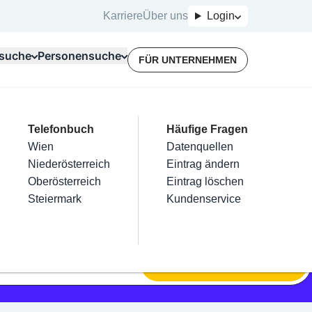
Karriere
Über uns
Login
suche
Personensuche
FÜR UNTERNEHMEN
Top Branchen
Kategorien
Telefonbuch
Mein Firmeneintrag
Für Unternehmer
Häufige Fragen
lektriker
Friseur
Wien
Eintrag hinzufügen
Terminbuchung
Datenquellen
nstallateure
Nägel
Niederösterreich
Eintrag beanspruchen
Kostenlose Beratung
Eintrag ändern
Maler & Lackierer
Haarentfernung
Oberösterreich
Eintrag verwalten
Eintrag löschen
Branchen A-Z
Make-Up
Steiermark
Eintrag bewerben
Kundenservice
Alle
SUCHEN