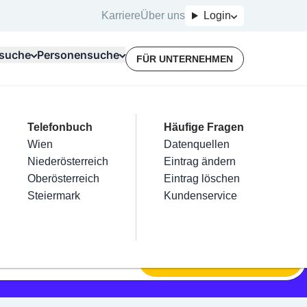
Karriere
Über uns
Login
suche
Personensuche
FÜR UNTERNEHMEN
Top Branchen
Kategorien
Telefonbuch
Mein Firmeneintrag
Für Unternehmer
Häufige Fragen
lektriker
Friseur
Wien
Eintrag hinzufügen
Terminbuchung
Datenquellen
nstallateure
Nägel
Niederösterreich
Eintrag beanspruchen
Kostenlose Beratung
Eintrag ändern
Maler & Lackierer
Haarentfernung
Oberösterreich
Eintrag verwalten
Eintrag löschen
Branchen A-Z
Make-Up
Steiermark
Eintrag bewerben
Kundenservice
Alle
SUCHEN