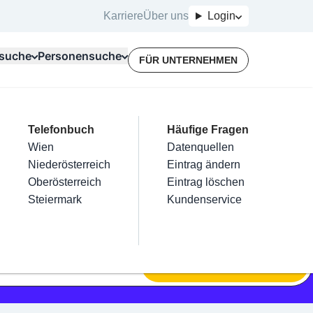
Karriere
Über uns
Login
suche
Personensuche
FÜR UNTERNEHMEN
Top Branchen
Kategorien
Telefonbuch
Mein Firmeneintrag
Für Unternehmer
Häufige Fragen
lektriker
Friseur
Wien
Eintrag hinzufügen
Terminbuchung
Datenquellen
nstallateure
Nägel
Niederösterreich
Eintrag beanspruchen
Kostenlose Beratung
Eintrag ändern
Maler & Lackierer
Haarentfernung
Oberösterreich
Eintrag verwalten
Eintrag löschen
Branchen A-Z
Make-Up
Steiermark
Eintrag bewerben
Kundenservice
Alle
SUCHEN