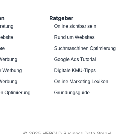
en
Ratgeber
ratung
Online sichtbar sein
ebsite
Rund um Websites
te
Suchmaschinen Optimierung
Werbung
Google Ads Tutorial
r Werbung
Digitale KMU-Tipps
 Werbung
Online Marketing Lexikon
n Optimierung
Gründungsguide
© 2025 HEROLD Business Data GmbH