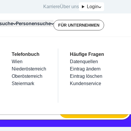
Karriere
Über uns
Login
suche
Personensuche
FÜR UNTERNEHMEN
Top Branchen
Kategorien
Telefonbuch
Mein Firmeneintrag
Für Unternehmer
Häufige Fragen
lektriker
Friseur
Wien
Eintrag hinzufügen
Terminbuchung
Datenquellen
nstallateure
Nägel
Niederösterreich
Eintrag beanspruchen
Kostenlose Beratung
Eintrag ändern
Maler & Lackierer
Haarentfernung
Oberösterreich
Eintrag verwalten
Eintrag löschen
Branchen A-Z
Make-Up
Steiermark
Eintrag bewerben
Kundenservice
Alle
SUCHEN