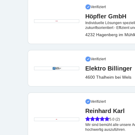
Verifiziert
Höpfler GmbH
Individuelle Lösungen speziel
zukunftsorientiert - Effizient u
4232 Hagenberg im Mühlk
Verifiziert
Elektro Billinger
4600 Thalheim bei Wels
Verifiziert
Reinhard Karl
5.0 (2)
Wir sind bemüht alle unsere Au
hochwertig auszuführen.