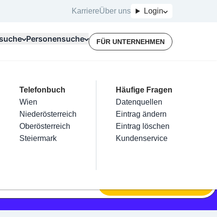
Karriere
Über uns
Login
suche
Personensuche
FÜR UNTERNEHMEN
Top Branchen
Kategorien
Telefonbuch
Mein Firmeneintrag
Für Unternehmer
Häufige Fragen
lektriker
Friseur
Wien
Eintrag hinzufügen
Terminbuchung
Datenquellen
nstallateure
Nägel
Niederösterreich
Eintrag beanspruchen
Kostenlose Beratung
Eintrag ändern
Maler & Lackierer
Haarentfernung
Oberösterreich
Eintrag verwalten
Eintrag löschen
Branchen A-Z
Make-Up
Steiermark
Eintrag bewerben
Kundenservice
Alle
SUCHEN