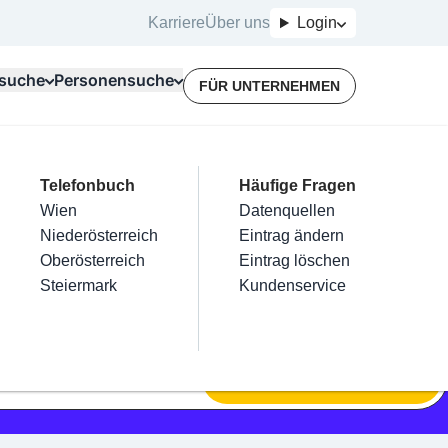
Karriere
Über uns
Login
suche
Personensuche
FÜR UNTERNEHMEN
Top Branchen
Kategorien
Telefonbuch
Mein Firmeneintrag
Für Unternehmer
Häufige Fragen
lektriker
Friseur
Wien
Eintrag hinzufügen
Terminbuchung
Datenquellen
nstallateure
Nägel
Niederösterreich
Eintrag beanspruchen
Kostenlose Beratung
Eintrag ändern
Maler & Lackierer
Haarentfernung
Oberösterreich
Eintrag verwalten
Eintrag löschen
Branchen A-Z
Make-Up
Steiermark
Eintrag bewerben
Kundenservice
Alle
SUCHEN