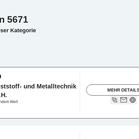
n 5671
eser Kategorie
stoff- und Metalltechnik
MEHR DETAIL
.H.
endem Wert