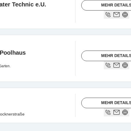
ter Technic e.U.
MEHR DETAIL
 Poolhaus
MEHR DETAIL
Garten.
MEHR DETAIL
locknerstraße