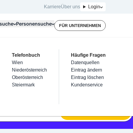
Karriere
Über uns
Login
suche
Personensuche
FÜR UNTERNEHMEN
Top Branchen
Kategorien
Telefonbuch
Mein Firmeneintrag
Für Unternehmer
Häufige Fragen
lektriker
Friseur
Wien
Eintrag hinzufügen
Terminbuchung
Datenquellen
nstallateure
Nägel
Niederösterreich
Eintrag beanspruchen
Kostenlose Beratung
Eintrag ändern
Maler & Lackierer
Haarentfernung
Oberösterreich
Eintrag verwalten
Eintrag löschen
Branchen A-Z
Make-Up
Steiermark
Eintrag bewerben
Kundenservice
Alle
SUCHEN