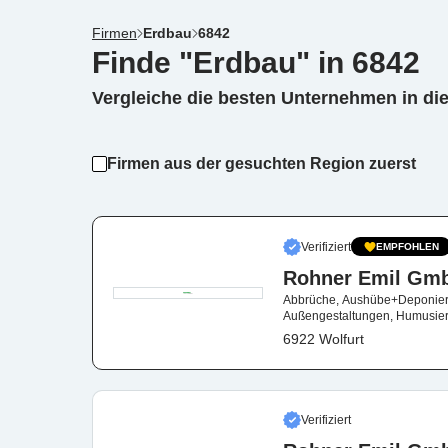
Firmen
Erdbau
6842
Finde "Erdbau" in 6842
Vergleiche die besten Unternehmen in di
Firmen aus der gesuchten Region zuerst
Verifiziert
EMPFOHLEN
Rohner Emil Gm
Abbrüche, Aushübe+Deponieru
Außengestaltungen, Humusier
Zustellung
6922 Wolfurt
Verifiziert