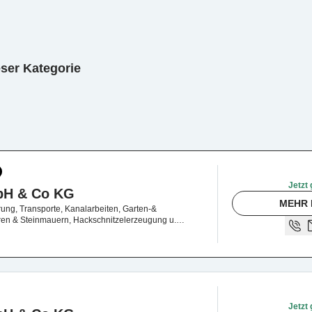
eser Kategorie
Jetzt 
bH & Co KG
MEHR 
ng, Transporte, Kanalarbeiten, Garten-&
en & Steinmauern, Hackschnitzelerzeugung u.
Jetzt 