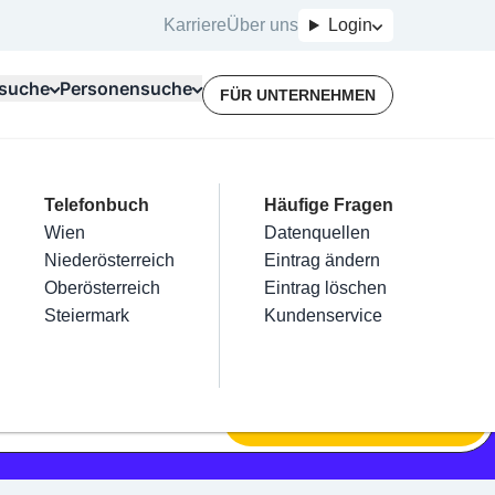
Karriere
Über uns
Login
suche
Personensuche
FÜR UNTERNEHMEN
Top Branchen
Kategorien
Telefonbuch
Mein Firmeneintrag
Für Unternehmer
Häufige Fragen
lektriker
Friseur
Wien
Eintrag hinzufügen
Terminbuchung
Datenquellen
nstallateure
Nägel
Niederösterreich
Eintrag beanspruchen
Kostenlose Beratung
Eintrag ändern
Maler & Lackierer
Haarentfernung
Oberösterreich
Eintrag verwalten
Eintrag löschen
Branchen A-Z
Make-Up
Steiermark
Eintrag bewerben
Kundenservice
Alle
SUCHEN