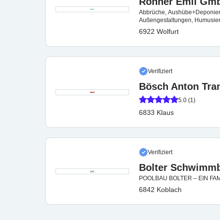
Rohner Emil Gm
Abbrüche, Aushübe+Deponieru
Außengestaltungen, Humusier
Zustellung
6922 Wolfurt
Verifiziert
Bösch Anton Tra
5.0 (1)
6833 Klaus
Verifiziert
Bolter Schwimm
POOLBAU BOLTER – EIN FA
6842 Koblach