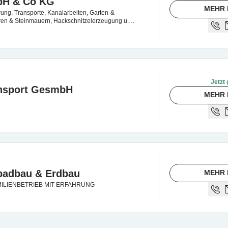
bH & Co KG
MEHR 
ng, Transporte, Kanalarbeiten, Garten-&
en & Steinmauern, Hackschnitzelerzeugung u.
Jetzt 
nsport GesmbH
MEHR 
badbau & Erdbau
MEHR 
MILIENBETRIEB MIT ERFAHRUNG