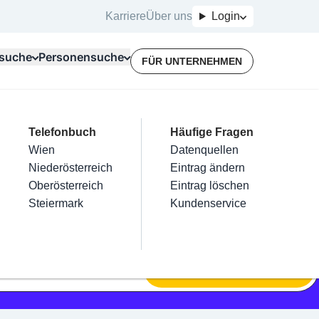
Karriere
Über uns
Login
suche
Personensuche
FÜR UNTERNEHMEN
Top Branchen
Kategorien
Telefonbuch
Mein Firmeneintrag
Für Unternehmer
Häufige Fragen
lektriker
Friseur
Wien
Eintrag hinzufügen
Terminbuchung
Datenquellen
nstallateure
Nägel
Niederösterreich
Eintrag beanspruchen
Kostenlose Beratung
Eintrag ändern
Maler & Lackierer
Haarentfernung
Oberösterreich
Eintrag verwalten
Eintrag löschen
Branchen A-Z
Make-Up
Steiermark
Eintrag bewerben
Kundenservice
Alle
SUCHEN