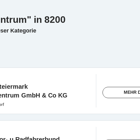
entrum" in 8200
eser Kategorie
teiermark
MEHR 
zentrum GmbH & Co KG
rf
or- u Radfahrerbund