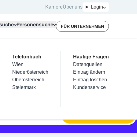
Karriere
Über uns
Login
suche
Personensuche
FÜR UNTERNEHMEN
Top Branchen
Kategorien
Telefonbuch
Mein Firmeneintrag
Für Unternehmer
Häufige Fragen
lektriker
Friseur
Wien
Eintrag hinzufügen
Terminbuchung
Datenquellen
nstallateure
Nägel
Niederösterreich
Eintrag beanspruchen
Kostenlose Beratung
Eintrag ändern
Maler & Lackierer
Haarentfernung
Oberösterreich
Eintrag verwalten
Eintrag löschen
Branchen A-Z
Make-Up
Steiermark
Eintrag bewerben
Kundenservice
Alle
SUCHEN