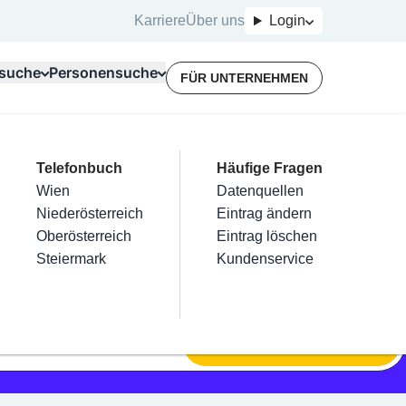
Karriere
Über uns
Login
suche
Personensuche
FÜR UNTERNEHMEN
Top Branchen
Kategorien
Telefonbuch
Mein Firmeneintrag
Für Unternehmer
Häufige Fragen
lektriker
Friseur
Wien
Eintrag hinzufügen
Terminbuchung
Datenquellen
nstallateure
Nägel
Niederösterreich
Eintrag beanspruchen
Kostenlose Beratung
Eintrag ändern
Maler & Lackierer
Haarentfernung
Oberösterreich
Eintrag verwalten
Eintrag löschen
Branchen A-Z
Make-Up
Steiermark
Eintrag bewerben
Kundenservice
Alle
SUCHEN