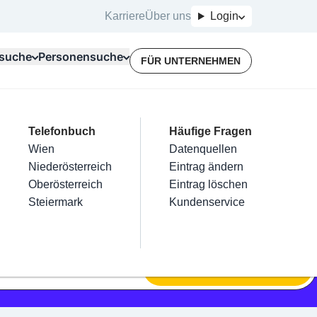
Karriere
Über uns
Login
suche
Personensuche
FÜR UNTERNEHMEN
Top Branchen
Kategorien
Telefonbuch
Mein Firmeneintrag
Für Unternehmer
Häufige Fragen
lektriker
Friseur
Wien
Eintrag hinzufügen
Terminbuchung
Datenquellen
nstallateure
Nägel
Niederösterreich
Eintrag beanspruchen
Kostenlose Beratung
Eintrag ändern
Maler & Lackierer
Haarentfernung
Oberösterreich
Eintrag verwalten
Eintrag löschen
Branchen A-Z
Make-Up
Steiermark
Eintrag bewerben
Kundenservice
Alle
SUCHEN