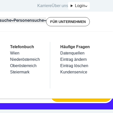
Karriere
Über uns
Login
suche
Personensuche
FÜR UNTERNEHMEN
Top Branchen
Kategorien
Telefonbuch
Mein Firmeneintrag
Für Unternehmer
Häufige Fragen
lektriker
Friseur
Wien
Eintrag hinzufügen
Terminbuchung
Datenquellen
nstallateure
Nägel
Niederösterreich
Eintrag beanspruchen
Kostenlose Beratung
Eintrag ändern
Maler & Lackierer
Haarentfernung
Oberösterreich
Eintrag verwalten
Eintrag löschen
Branchen A-Z
Make-Up
Steiermark
Eintrag bewerben
Kundenservice
Alle
SUCHEN