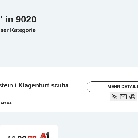
" in 9020
eser Kategorie
tein / Klagenfurt scuba
MEHR DETAIL
hersee