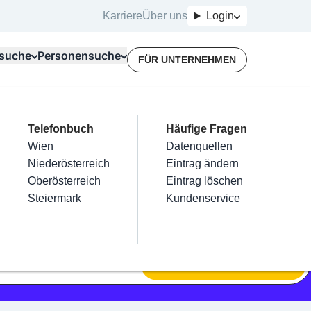
Karriere
Über uns
Login
suche
Personensuche
FÜR UNTERNEHMEN
Top Branchen
Kategorien
Telefonbuch
Mein Firmeneintrag
Für Unternehmer
Häufige Fragen
lektriker
Friseur
Wien
Eintrag hinzufügen
Terminbuchung
Datenquellen
nstallateure
Nägel
Niederösterreich
Eintrag beanspruchen
Kostenlose Beratung
Eintrag ändern
Maler & Lackierer
Haarentfernung
Oberösterreich
Eintrag verwalten
Eintrag löschen
Branchen A-Z
Make-Up
Steiermark
Eintrag bewerben
Kundenservice
Alle
SUCHEN