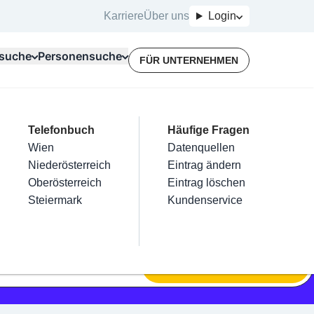
Karriere
Über uns
Login
suche
Personensuche
FÜR UNTERNEHMEN
Top Branchen
Kategorien
Telefonbuch
Mein Firmeneintrag
Für Unternehmer
Häufige Fragen
lektriker
Friseur
Wien
Eintrag hinzufügen
Terminbuchung
Datenquellen
nstallateure
Nägel
Niederösterreich
Eintrag beanspruchen
Kostenlose Beratung
Eintrag ändern
Maler & Lackierer
Haarentfernung
Oberösterreich
Eintrag verwalten
Eintrag löschen
Branchen A-Z
Make-Up
Steiermark
Eintrag bewerben
Kundenservice
Alle
SUCHEN