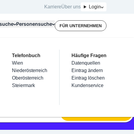
Karriere
Über uns
Login
suche
Personensuche
FÜR UNTERNEHMEN
Top Branchen
Kategorien
Telefonbuch
Mein Firmeneintrag
Für Unternehmer
Häufige Fragen
lektriker
Friseur
Wien
Eintrag hinzufügen
Terminbuchung
Datenquellen
nstallateure
Nägel
Niederösterreich
Eintrag beanspruchen
Kostenlose Beratung
Eintrag ändern
Maler & Lackierer
Haarentfernung
Oberösterreich
Eintrag verwalten
Eintrag löschen
Branchen A-Z
Make-Up
Steiermark
Eintrag bewerben
Kundenservice
Alle
SUCHEN