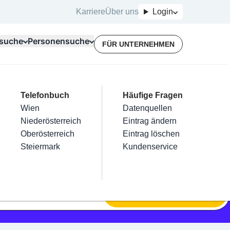
Karriere
Über uns
Login
suche
Personensuche
FÜR UNTERNEHMEN
Top Branchen
Kategorien
Telefonbuch
Mein Firmeneintrag
Für Unternehmer
Häufige Fragen
lektriker
Friseur
Wien
Eintrag hinzufügen
Terminbuchung
Datenquellen
nstallateure
Nägel
Niederösterreich
Eintrag beanspruchen
Kostenlose Beratung
Eintrag ändern
Maler & Lackierer
Haarentfernung
Oberösterreich
Eintrag verwalten
Eintrag löschen
Branchen A-Z
Make-Up
Steiermark
Eintrag bewerben
Kundenservice
Alle
SUCHEN