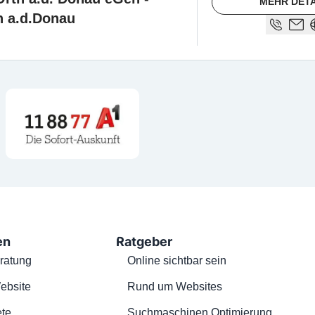
MEHR DETA
h a.d.Donau
en
Ratgeber
ratung
Online sichtbar sein
ebsite
Rund um Websites
te
Suchmaschinen Optimierung