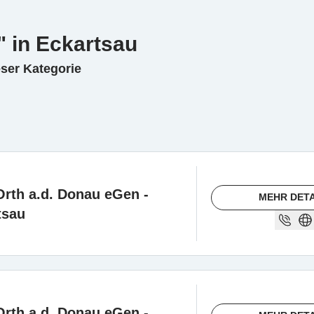
" in Eckartsau
eser Kategorie
Orth a.d. Donau eGen -
MEHR DETA
tsau
Orth a.d. Donau eGen -