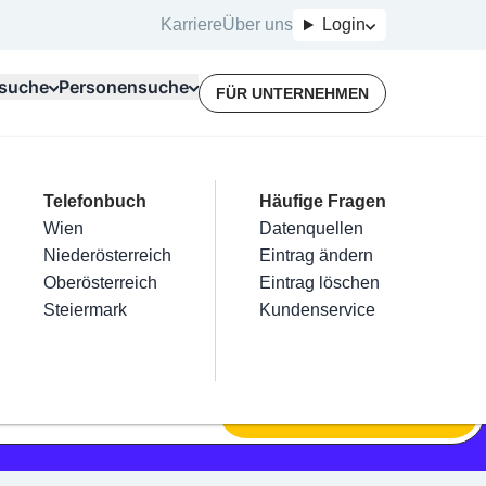
Karriere
Über uns
Login
suche
Personensuche
FÜR UNTERNEHMEN
Top Branchen
Kategorien
Telefonbuch
Mein Firmeneintrag
Für Unternehmer
Häufige Fragen
lektriker
Friseur
Wien
Eintrag hinzufügen
Terminbuchung
Datenquellen
nstallateure
Nägel
Niederösterreich
Eintrag beanspruchen
Kostenlose Beratung
Eintrag ändern
Maler & Lackierer
Haarentfernung
Oberösterreich
Eintrag verwalten
Eintrag löschen
Branchen A-Z
Make-Up
Steiermark
Eintrag bewerben
Kundenservice
Alle
SUCHEN