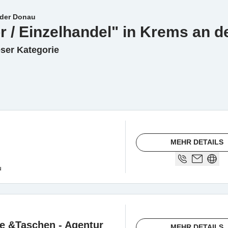
 der Donau
r / Einzelhandel" in Krems an 
eser Kategorie
MEHR DETAILS
u
e &Taschen - Agentur
MEHR DETAILS