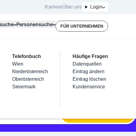
Karriere
Über uns
Login
suche
Personensuche
FÜR UNTERNEHMEN
Top Branchen
Kategorien
Telefonbuch
Mein Firmeneintrag
Für Unternehmer
Häufige Fragen
lektriker
Friseur
Wien
Eintrag hinzufügen
Terminbuchung
Datenquellen
nstallateure
Nägel
Niederösterreich
Eintrag beanspruchen
Kostenlose Beratung
Eintrag ändern
Maler & Lackierer
Haarentfernung
Oberösterreich
Eintrag verwalten
Eintrag löschen
Branchen A-Z
Make-Up
Steiermark
Eintrag bewerben
Kundenservice
Alle
SUCHEN