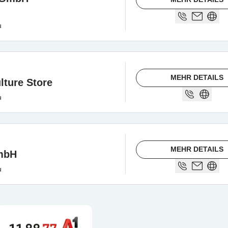
u
MEHR DETAILS
lture Store
u
MEHR DETAILS
mbH
u