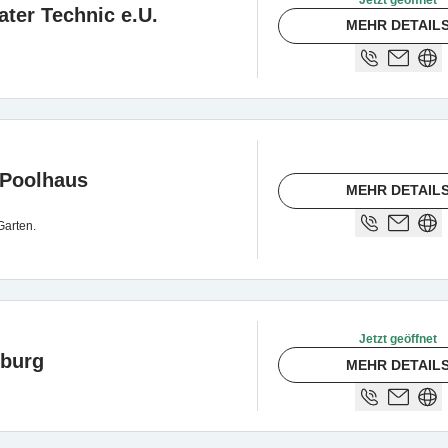
ter Technic e.U.
MEHR DETAIL
 Poolhaus
MEHR DETAIL
Garten.
Jetzt geöffnet
zburg
MEHR DETAIL