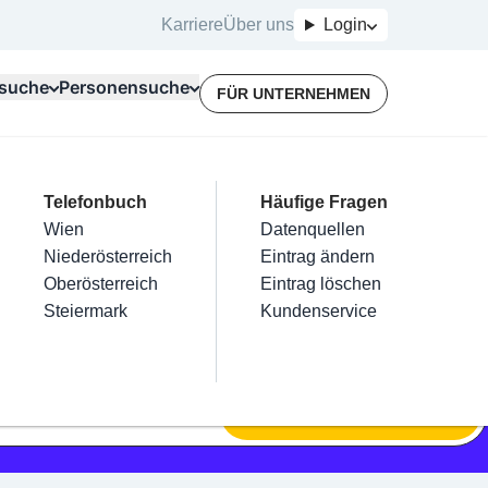
Karriere
Über uns
Login
suche
Personensuche
FÜR UNTERNEHMEN
Top Branchen
Kategorien
Telefonbuch
Mein Firmeneintrag
Für Unternehmer
Häufige Fragen
lektriker
Friseur
Wien
Eintrag hinzufügen
Terminbuchung
Datenquellen
nstallateure
Nägel
Niederösterreich
Eintrag beanspruchen
Kostenlose Beratung
Eintrag ändern
Maler & Lackierer
Haarentfernung
Oberösterreich
Eintrag verwalten
Eintrag löschen
Branchen A-Z
Make-Up
Steiermark
Eintrag bewerben
Kundenservice
Alle
SUCHEN