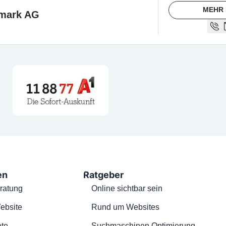
MEHR 
rmark AG
en
Ratgeber
ratung
Online sichtbar sein
ebsite
Rund um Websites
te
Suchmaschinen Optimierung