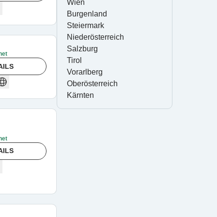
Wien
Burgenland
Steiermark
Niederösterreich
Salzburg
net
Tirol
AILS
Vorarlberg
Oberösterreich
Kärnten
net
AILS