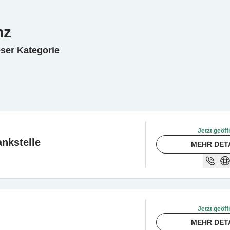
nz
eser Kategorie
Jetzt geöff
nkstelle
MEHR DET
Jetzt geöff
MEHR DET