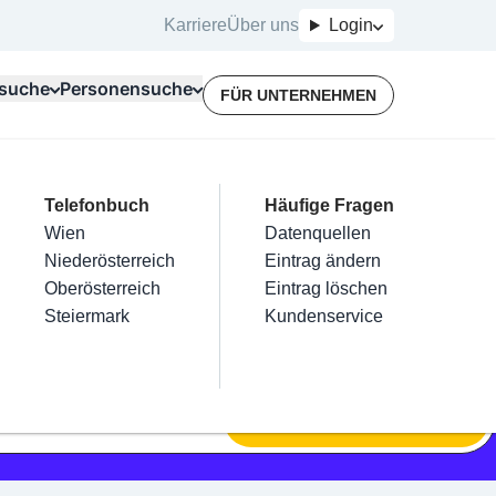
Karriere
Über uns
Login
suche
Personensuche
FÜR UNTERNEHMEN
Top Branchen
Kategorien
Telefonbuch
Mein Firmeneintrag
Für Unternehmer
Häufige Fragen
lektriker
Friseur
Wien
Eintrag hinzufügen
Terminbuchung
Datenquellen
nstallateure
Nägel
Niederösterreich
Eintrag beanspruchen
Kostenlose Beratung
Eintrag ändern
Maler & Lackierer
Haarentfernung
Oberösterreich
Eintrag verwalten
Eintrag löschen
Branchen A-Z
Make-Up
Steiermark
Eintrag bewerben
Kundenservice
Alle
SUCHEN