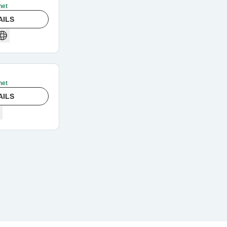
net
AILS
net
AILS