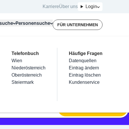
Karriere
Über uns
Login
suche
Personensuche
FÜR UNTERNEHMEN
Top Branchen
Kategorien
Telefonbuch
Mein Firmeneintrag
Für Unternehmer
Häufige Fragen
lektriker
Friseur
Wien
Eintrag hinzufügen
Terminbuchung
Datenquellen
nstallateure
Nägel
Niederösterreich
Eintrag beanspruchen
Kostenlose Beratung
Eintrag ändern
Maler & Lackierer
Haarentfernung
Oberösterreich
Eintrag verwalten
Eintrag löschen
Branchen A-Z
Make-Up
Steiermark
Eintrag bewerben
Kundenservice
Alle
SUCHEN