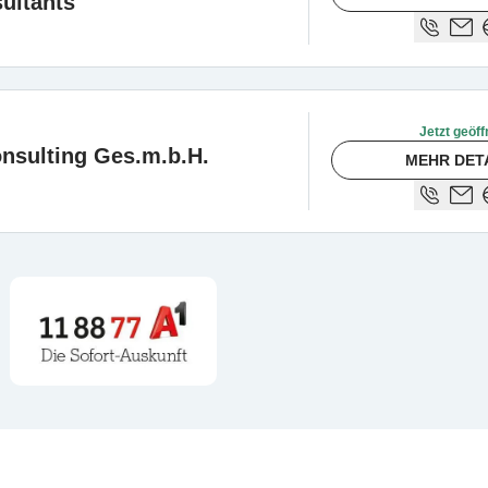
ultants
Jetzt geöff
sulting Ges.m.b.H.
MEHR DET