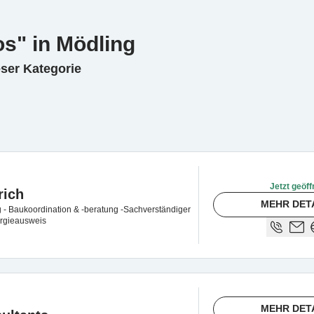
os" in Mödling
eser Kategorie
Jetzt geöff
rich
MEHR DET
 - Baukoordination & -beratung -Sachverständiger
ergieausweis
MEHR DET