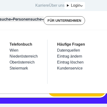
Karriere
Über uns
Login
suche
Personensuche
FÜR UNTERNEHMEN
Top Branchen
Kategorien
Telefonbuch
Mein Firmeneintrag
Für Unternehmer
Häufige Fragen
lektriker
Friseur
Wien
Eintrag hinzufügen
Terminbuchung
Datenquellen
nstallateure
Nägel
Niederösterreich
Eintrag beanspruchen
Kostenlose Beratung
Eintrag ändern
Maler & Lackierer
Haarentfernung
Oberösterreich
Eintrag verwalten
Eintrag löschen
Branchen A-Z
Make-Up
Steiermark
Eintrag bewerben
Kundenservice
Alle
SUCHEN