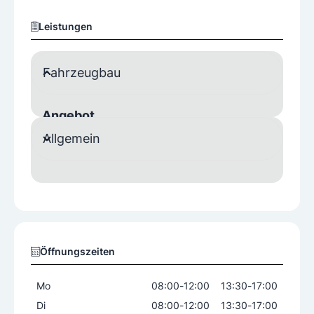
Leistungen
Fahrzeugbau
Angebot
Allgemein
Anhänger
Ersatzteile
Ladeboardwände
Verkauf und Verleih von PKW Anhängern. Verkauf
von PKW Anhänger Ersatzteilen für alle PKW Anhä
nger Marken.
Produktbereiche
Öffnungszeiten
Baugewerbe
Fahrzeugtransport
Feuerwehr
Land- und Forstwirtschaft
Mo
08:00
-
12:00
13:30
-
17:00
Lebensmitteltransport
Viehtransport
Di
08:00
-
12:00
13:30
-
17:00