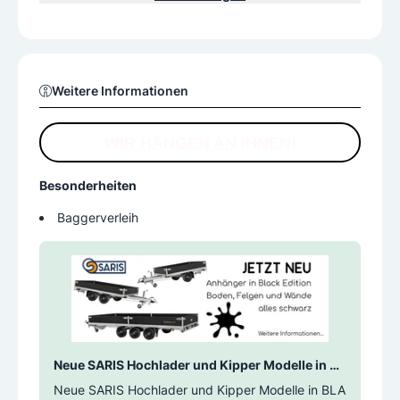
er
Gewerbeparkstraße 1 in Anif-Niederalm bei Salzburg e
rwartet Sie jetzt eine noch größere Auswahl an Pkw An
hängern für
alle Einsatzzwecke.
Weitere Informationen
WIR HÄNGEN AN IHNEN!
Besonderheiten
Baggerverleih
Neue SARIS Hochlader und Kipper Modelle in BL
ACK Edition
Neue SARIS Hochlader und Kipper Modelle in BLA