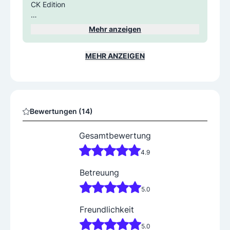
CK Edition
Die Auslieferung der komplett neuen Plateauanhä
Mehr anzeigen
nger, Rückwärtskipper und Dreiseitenkipper von
Saris hat begonnen. Ab sofort sind unsere Saris A
nhänger als Black Edition erhältlich, mit schwarze
MEHR ANZEIGEN
n Bordwänden, schwarzen Felgen und schwarze
m Ladeboden.
Heben Sie sich mit Ihrem Anhänger aus der Masse
heraus und erleben Sie die neueste Generation vo
Bewertungen (14)
n Saris Anhängern. Nutzen Sie die schwarze Besc
hichtung als perfekte Werbefläche für Ihr Unterne
Gesamtbewertung
hmen.
Für weitere Informationen direkt an.
4.9
Telefonisch unter: +43 (0)664 4540493
Betreuung
oder per Mail unter: info@anhaengerpark-salzbur
g.at
5.0
Freundlichkeit
5.0