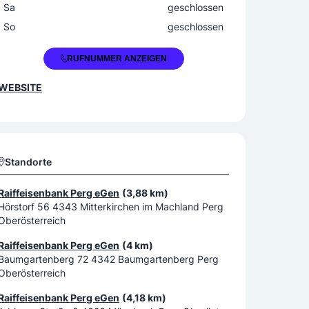
Sa
geschlossen
So
geschlossen
+43 7269 388
RUFNUMMER ANZEIGEN
WEBSITE
Standorte
Raiffeisenbank Perg eGen
(3,88 km)
Hörstorf 56 4343 Mitterkirchen im Machland Perg
Oberösterreich
Raiffeisenbank Perg eGen
(4 km)
Baumgartenberg 72 4342 Baumgartenberg Perg
Oberösterreich
Raiffeisenbank Perg eGen
(4,18 km)