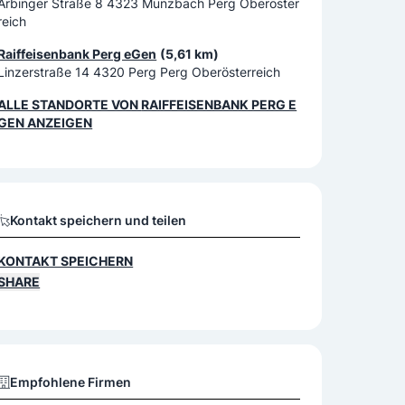
Arbinger Straße 8 4323 Münzbach Perg Oberöster
reich
Raiffeisenbank Perg eGen
(5,61 km)
Linzerstraße 14 4320 Perg Perg Oberösterreich
ALLE STANDORTE VON
RAIFFEISENBANK PERG E
GEN
ANZEIGEN
Kontakt speichern und teilen
KONTAKT SPEICHERN
SHARE
Empfohlene Firmen