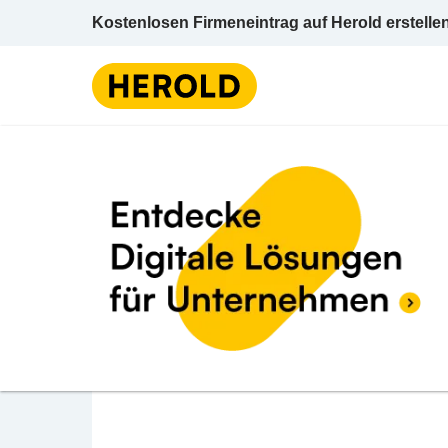
Kostenlosen Firmeneintrag auf Herold erstelle
Bank /
BEWERTUNG ABGEBEN
Raiffeisenbank Perg 
Bundesstraße 7/3 4341 Arbing Perg Oberöst
Bank / Sparkasse