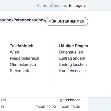
Karriere
Über uns
Login
suche
Personensuche
FÜR UNTERNEHMEN
Top Branchen
Kategorien
Telefonbuch
Mein Firmeneintrag
Für Unternehmer
Häufige Fragen
lektriker
Friseur
Wien
Eintrag hinzufügen
Terminbuchung
Datenquellen
rg eGen
nstallateure
Nägel
Niederösterreich
Eintrag beanspruchen
Kostenlose Beratung
Eintrag ändern
Maler & Lackierer
Haarentfernung
Oberösterreich
Eintrag verwalten
Eintrag löschen
Öffnungszeiten
Branchen A-Z
Make-Up
Steiermark
Eintrag bewerben
Kundenservice
Alle
Mo
08:00
-
12:00
Di
08:00
-
12:00
Mi
geschlossen
Do
geschlossen
Fr
08:00
-
12:00
14:00
-
16:00