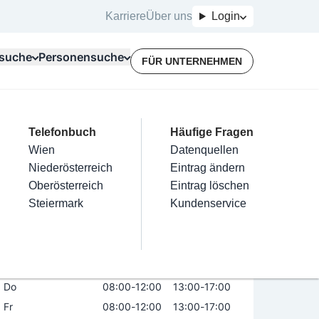
Karriere
Über uns
Login
suche
Personensuche
FÜR UNTERNEHMEN
Top Branchen
Kategorien
Telefonbuch
Mein Firmeneintrag
Für Unternehmer
Häufige Fragen
lektriker
Friseur
Wien
Eintrag hinzufügen
Terminbuchung
Datenquellen
sen-Lagerhaus GmbH
nstallateure
Nägel
Niederösterreich
Eintrag beanspruchen
Kostenlose Beratung
Eintrag ändern
Maler & Lackierer
Haarentfernung
Oberösterreich
Eintrag verwalten
Eintrag löschen
Öffnungszeiten
Branchen A-Z
Make-Up
Steiermark
Eintrag bewerben
Kundenservice
Alle
Mo
08:00
-
12:00
13:00
-
17:00
Di
08:00
-
12:00
13:00
-
17:00
Mi
08:00
-
12:00
13:00
-
17:00
Do
08:00
-
12:00
13:00
-
17:00
Fr
08:00
-
12:00
13:00
-
17:00