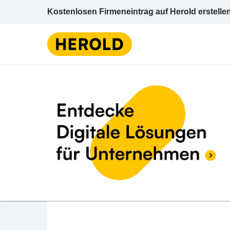
Kostenlosen Firmeneintrag auf Herold erstelle
Lagerhäuser u -betr
BEWERTUNG ABGEBEN
Raiffeisen-Lagerhau
Pergenpromenade 2 2870 Aspang-Markt Neu
Lagerhäuser u -betriebe