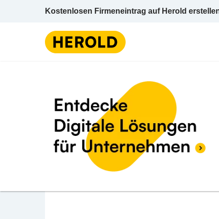
Kostenlosen Firmeneintrag auf Herold erstelle
Automatisch
BEWERTUNG ABGEBEN
METEK GmbH Niederla
Thal-Wilfern 39 9911 Assling Lienz Tirol
Automatische Türen u Tore