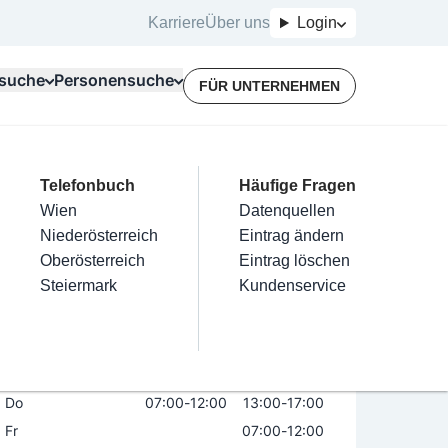
Karriere
Über uns
Login
suche
Personensuche
FÜR UNTERNEHMEN
Top Branchen
Kategorien
Telefonbuch
Mein Firmeneintrag
Für Unternehmer
Häufige Fragen
lektriker
Friseur
Wien
Eintrag hinzufügen
Terminbuchung
Datenquellen
ung Austria
nstallateure
Nägel
Niederösterreich
Eintrag beanspruchen
Kostenlose Beratung
Eintrag ändern
Maler & Lackierer
Haarentfernung
Oberösterreich
Eintrag verwalten
Eintrag löschen
Öffnungszeiten
Branchen A-Z
Make-Up
Steiermark
Eintrag bewerben
Kundenservice
Alle
Mo
07:00
-
12:00
13:00
-
17:00
Di
07:00
-
12:00
13:00
-
17:00
Mi
07:00
-
12:00
13:00
-
17:00
Do
07:00
-
12:00
13:00
-
17:00
Fr
07:00
-
12:00