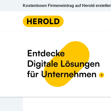
Kostenlosen Firmeneintrag auf Herold erstelle
Zimme
BEWERTUNG ABGEBEN
Holzbau Feuerstein 
Am Stein 470 6883 Au Bregenz Vorarlberg
Zimmereien