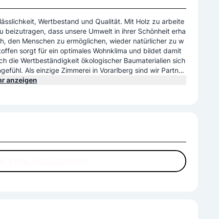
lässlichkeit, Wertbestand und Qualität. Mit Holz zu arbeite
zu beizutragen, dass unsere Umwelt in ihrer Schönheit erha
uch, den Menschen zu ermöglichen, wieder natürlicher zu w
offen sorgt für ein optimales Wohnklima und bildet damit
rch die Wertbeständigkeit ökologischer Baumaterialien sich
fühl. Als einzige Zimmerei in Vorarlberg sind wir Partner
us geschlagen und ist resistent gegen Holzschädlinge.
r anzeigen
F VERLÄSSLICHKEIT