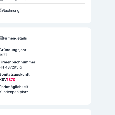
Rechnung
Firmendetails
Gründungsjahr
1977
Firmenbuchnummer
FN 437295 g
Bonitätsauskunft
KSV
1870
Parkmöglichkeit
Kundenparkplatz