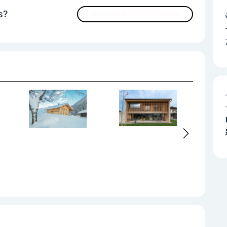
s?
JETZT INHALTE VERBESSERN