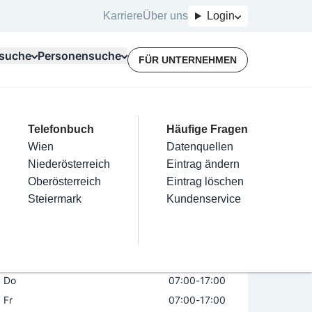
Karriere
Über uns
Login
suche
Personensuche
FÜR UNTERNEHMEN
Top Branchen
Kategorien
Telefonbuch
Mein Firmeneintrag
Für Unternehmer
Häufige Fragen
lektriker
Friseur
Wien
Eintrag hinzufügen
Terminbuchung
Datenquellen
 Co KG
nstallateure
Nägel
Niederösterreich
Eintrag beanspruchen
Kostenlose Beratung
Eintrag ändern
Maler & Lackierer
Haarentfernung
Oberösterreich
Eintrag verwalten
Eintrag löschen
Öffnungszeiten
Branchen A-Z
Make-Up
Steiermark
Eintrag bewerben
Kundenservice
Alle
Mo
07:00
-
17:00
Di
07:00
-
17:00
Mi
07:00
-
17:00
Do
07:00
-
17:00
Fr
07:00
-
17:00