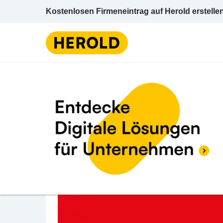
Kostenlosen Firmeneintrag auf Herold erstelle
Installateur
St
BEWERTUNG ABGEBEN
MS Installationen Gm
Feldweg 198 8282 Bad Loipersdorf Hartber
Installateur