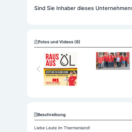
Sanierung
Schwimmbadtechnik
Wass
Sind Sie Inhaber dieses Unternehmen
gewerbliche Installationen
innovative Ene
Produktangebot
Abflussrohre
Armaturen
Bäder
G
Fotos und Videos (8)
Lüftungsanlagen
Sanitäranlagen
Sol
Wärmepumpen
Beschreibung
Liebe Leute im Thermenland!