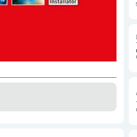
und Planung
Heizungsservice
Einbau
Rohrbruchbehebung
Rohrreinigung