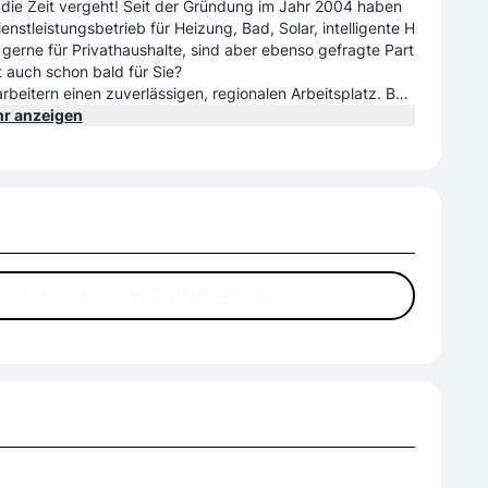
 die Zeit vergeht! Seit der Gründung im Jahr 2004 haben
enstleistungsbetrieb für Heizung, Bad, Solar, intelligente H
 gerne für Privathaushalte, sind aber ebenso gefragte Part
t auch schon bald für Sie?
tarbeitern einen zuverlässigen, regionalen Arbeitsplatz. Bes
n über die Lehrzeit hinaus treu bleiben. Ein echter Bewei
r anzeigen
hlung. Im Augenblick bilden wir zwei Lehrlinge aus. Darauf
r wichtigstes Kapital. Übrigens: Wir sind immer auf der Su
gen!
ÜR BAD, HEIZUNG UND POOL