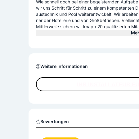
Wie schnell doch bei einer begeisternden Aufgabe
wir uns Schritt für Schritt zu einem kompetenten Di
austechnik und Pool weiterentwickelt. Wir arbeiten
ner der Hotellerie und von Großbetrieben. Vielleich
Mittlerweile sichern wir knapp 20 qualifizierten Mi
onders schön ist, wenn Mitarbeiter dem Unternehme
Meh
s für unser gutes Betriebsklima und die faire Beza
sind wir besonders stolz, denn die Jugend ist unse
che nach guten Mitarbeitern. Bitte gerne weitersa
Mit sonnigen Grüßen,
Ihre Familie Anita und Markus Schweinzer
Weitere Informationen
IHR INSTALLATEUR F
Bewertungen