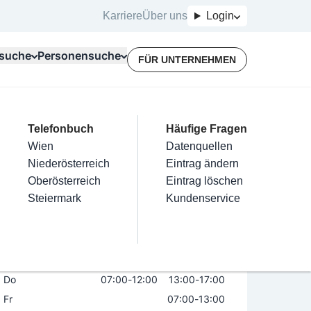
Karriere
Über uns
Login
suche
Personensuche
FÜR UNTERNEHMEN
Top Branchen
Kategorien
Telefonbuch
Mein Firmeneintrag
Für Unternehmer
Häufige Fragen
lektriker
Friseur
Wien
Eintrag hinzufügen
Terminbuchung
Datenquellen
lationen GmbH
nstallateure
Nägel
Niederösterreich
Eintrag beanspruchen
Kostenlose Beratung
Eintrag ändern
Maler & Lackierer
Haarentfernung
Oberösterreich
Eintrag verwalten
Eintrag löschen
Öffnungszeiten
Branchen A-Z
Make-Up
Steiermark
Eintrag bewerben
Kundenservice
Alle
Mo
07:00
-
12:00
13:00
-
17:00
Di
07:00
-
12:00
13:00
-
17:00
Mi
07:00
-
12:00
13:00
-
17:00
Do
07:00
-
12:00
13:00
-
17:00
Fr
07:00
-
13:00