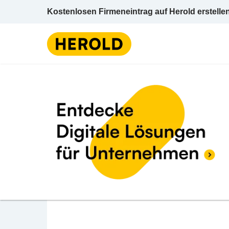
Kostenlosen Firmeneintrag auf Herold erstelle
M
BEWERTUNG ABGEBEN
Scheller Martina
Badner Straße 51 2540 Bad Vöslau Baden N
Massage