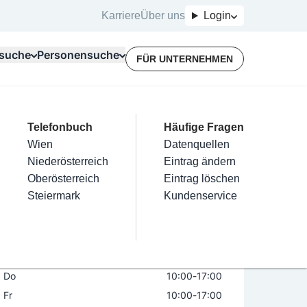
Karriere
Über uns
Login
suche
Personensuche
FÜR UNTERNEHMEN
Top Branchen
Kategorien
Telefonbuch
Mein Firmeneintrag
Für Unternehmer
Häufige Fragen
lektriker
Friseur
Wien
Eintrag hinzufügen
Terminbuchung
Datenquellen
s Rellseck
nstallateure
Nägel
Niederösterreich
Eintrag beanspruchen
Kostenlose Beratung
Eintrag ändern
Maler & Lackierer
Haarentfernung
Oberösterreich
Eintrag verwalten
Eintrag löschen
Öffnungszeiten
Branchen A-Z
Make-Up
Steiermark
Eintrag bewerben
Kundenservice
Alle
Mo
geschlossen
Di
10:00
-
17:00
Mi
10:00
-
17:00
Do
10:00
-
17:00
Fr
10:00
-
17:00