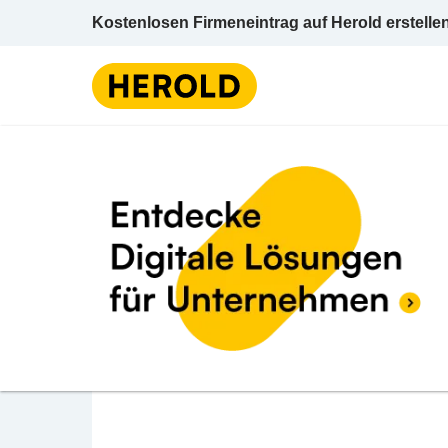
Kostenlosen Firmeneintrag auf Herold erstelle
Gasthaus u
BEWERTUNG ABGEBEN
Alpengasthaus Rellse
Rellseck 1 6781 Bartholomäberg Bludenz Vo
Gasthaus u Gasthof