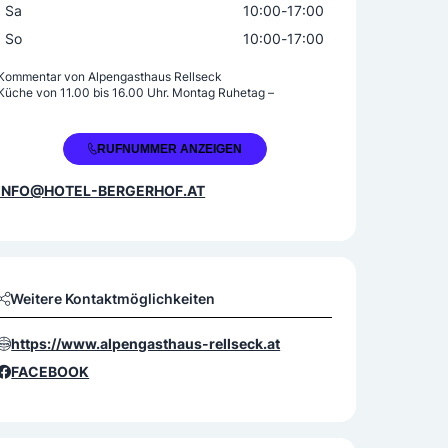
Sa
10:00
-
17:00
So
10:00
-
17:00
Kommentar von
Alpengasthaus Rellseck
Küche von 11.00 bis 16.00 Uhr. Montag Ruhetag –
+43 5556 73117
RUFNUMMER ANZEIGEN
INFO@HOTEL-BERGERHOF.AT
Weitere Kontaktmöglichkeiten
https://www.alpengasthaus-rellseck.at
FACEBOOK